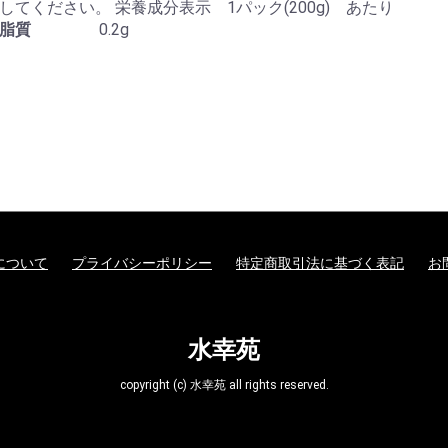
てください。 栄養成分表示 1パック(200g) あたり
脂質
0.2g
について
プライバシーポリシー
特定商取引法に基づく表記
お
水幸苑
copyright (c) 水幸苑 all rights reserved.