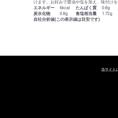
けます。お好みで醤油や塩を加え、味付けをし
エネルギー
6kcal
たんぱく質
0.8g
炭水化物
0.8g
食塩相当量
1.72g
自社分析値(この表示値は目安です)
当サイト