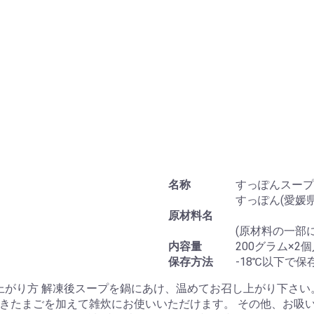
お買い物を続ける
カートへ進む
名称
すっぽんスープ
すっぽん(愛媛
原材料名
(原材料の一部
内容量
200グラム×2
保存方法
-18℃以下で
し上がり方 解凍後スープを鍋にあけ、温めてお召し上がり下さ
きたまごを加えて雑炊にお使いいただけます。 その他、お吸